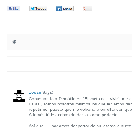
0
0
0
0
:
Loose
Says:
Contestando a Demófila en “El vacío de…vivir”, me e
Es así, somos nosotros mismos los que le vamos da
repetirme, puesto que me volvería a enrollar con qu
Además tú le acabas de dar la forma perfecta.
Así que,…..hagamos despertar de su letargo a nuest