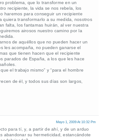
otro problema, que lo transforme en un
o recipiente, la vida se nos rebela, los
o haremos para conseguir un recipiente
a quiera transformarlo a su medida, nosotros
falta, los fantamas huirán, al ver nuestra
seguiremos airosos nuestro camino por la
 medida.
darnos de aquéllos que no pueden hacer un
 nos les acompaña, no pueden ganarse el
lemas que tienen hacen que el recipiente
tos parados de España, a los que les hace
pañoles.
 que el trabajo mismo” y “para el hombre
recen de él, y todos sus días son largos,
Mayo 1, 2009 At 10:32 Pm
o para tí, y, a partir de ahí, y de un arduo
ras abandonar su hermeticidad, estancándote