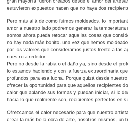
gran mayoría fueron creados desde el amor del artesan
estuvieron expuestos hacen que no haya dos recipiente
Pero más allá de como fuimos moldeados, lo important
amor a nuestro lado podremos generar la temperatura n
somos ahora pueda retocar aquellas cosas que consider
no hay nada más bonito, una vez que hemos moldeado e
por los valores que consideramos justos frente a las a
nuestro alrededor.
Pero no desde la rabia o el daño ya, sino desde el pro
lo estamos haciendo y con la fuerza extraordinaria que
profundos para esa lucha. Porque quizá desde nuestro
ofrecer la oportunidad para que aquellos recipientes d
calor que ablande sus formas y puedan iniciar, si lo d
hacia lo que realmente son, recipientes perfectos en su
Ofrezcamos el calor necesario para que nuestro artista 
crear la más bella obra de arte, nosotros mismos, un t