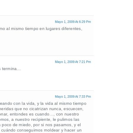
Mayo 1, 2009 At 6:29 Pm
mo al mismo tiempo en lugares diferentes,
Mayo 1, 2009 At 7:21 Pm
ás termina…
Mayo 1, 2009 At 7:33 Pm
eando con la vida, y la vida al mismo tiempo
heridas que no cicatrizan nunca, escuecen,
ionar, entondes es cuando…, con nuestro
os, a nuestro recipiente, le pulimos las
n poco de miedo, por si nos pasamos, y el
da, cuándo conseguimos moldear y hacer un