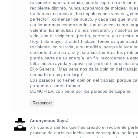
recipiente nuestra medida, puede llegar otro dolor, 
recipiente distinto, nunca acabamos de moldear nuestr
fantamas nos acosan, los impulsos nos vencen ¿cóm
perfecto?, comenzar de nuevo, y cada vez que la vid
continuaremos comenzando, tantas veces como hagan 
valentía, los impulsos no nos vencerán, y nosotros 
vida, con el recipiente, por fin, perfecto, y a nuestra
Hoy, 1 de mayo, Día del Trabajo, tenemos que acor
recipiente, en su vida, a su medida, porque la vida
sustento diario para sí y para sus familias, los prob
pierda parte de su energía, en fin, recordemos a es
falta mucha ayuda y apoyo por parte de todos los es
Dijo Seneca: “Más pena nos da la opinión del trabajo
ocupado no hay día largo”.
Los parados no tienen opinión del trabajo, porque ca
porque no tienen trabajo.
DEMOFILA, con pena por los parados de España.
Responder
Anonymous Says:
¿Y cuándo sientes que has creado el recipiente perfect
proceso de durísima lucha para conseguirlo, no log