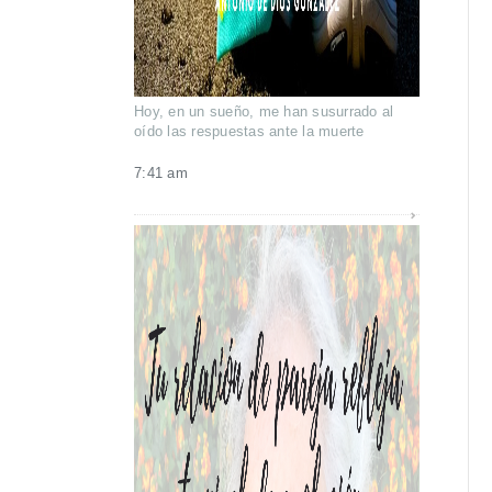
Hoy, en un sueño, me han susurrado al
oído las respuestas ante la muerte
7:41 am