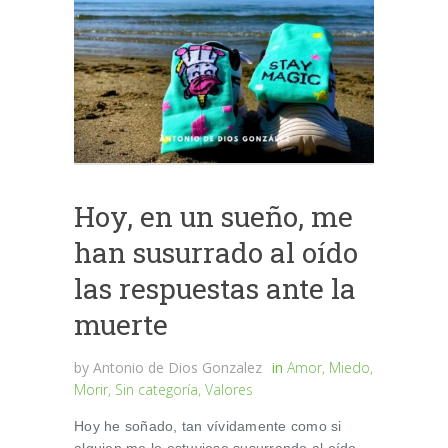
Hoy, en un sueño, me
han susurrado al oído
las respuestas ante la
muerte
by
Antonio de Dios Gonzalez
in
Amor
,
Miedo
,
Morir
,
Sin categoría
,
Valores
Hoy he soñado, tan vívidamente como si
alguien me lo estuviese susurrando al oído