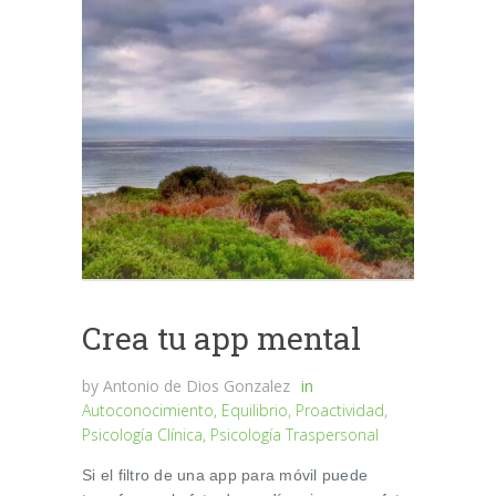
Crea tu app mental
by
Antonio de Dios Gonzalez
in
Autoconocimiento
,
Equilibrio
,
Proactividad
,
Psicología Clínica
,
Psicología Traspersonal
Si el filtro de una app para móvil puede