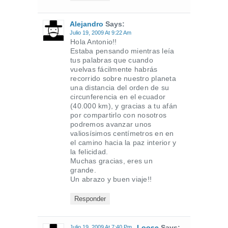
Alejandro
Says:
Julio 19, 2009 At 9:22 Am
Hola Antonio!!
Estaba pensando mientras leía
tus palabras que cuando
vuelvas fácilmente habrás
recorrido sobre nuestro planeta
una distancia del orden de su
circunferencia en el ecuador
(40.000 km), y gracias a tu afán
por compartirlo con nosotros
podremos avanzar unos
valiosísimos centímetros en en
el camino hacia la paz interior y
la felicidad.
Muchas gracias, eres un
grande.
Un abrazo y buen viaje!!
Responder
Loose
Says:
Julio 19, 2009 At 7:40 Pm