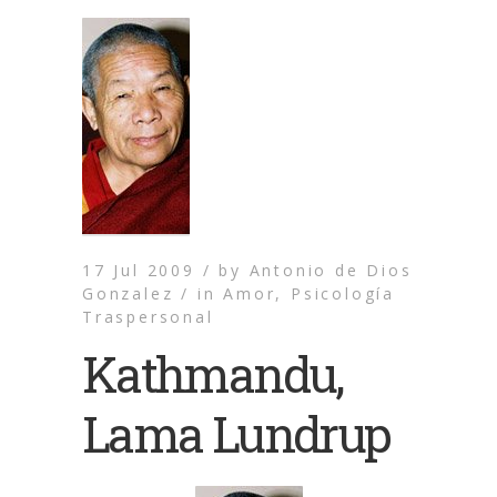
17 Jul 2009 /
by
Antonio de Dios
Gonzalez /
in
Amor
,
Psicología
Traspersonal
Kathmandu,
Lama Lundrup