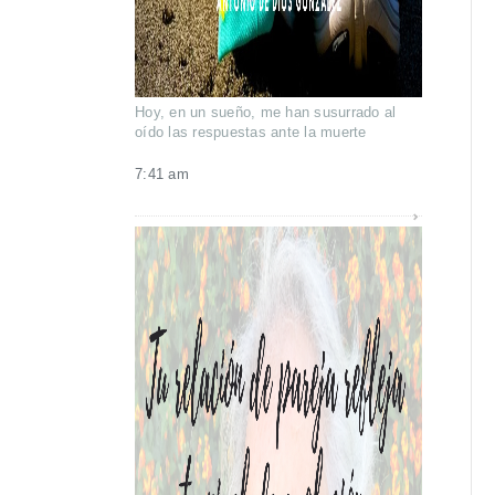
Hoy, en un sueño, me han susurrado al
oído las respuestas ante la muerte
7:41 am