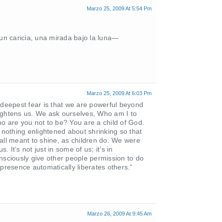
Marzo 25, 2009 At 5:54 Pm
 un caricia, una mirada bajo la luna—
Marzo 25, 2009 At 6:03 Pm
 deepest fear is that we are powerful beyond
frightens us. We ask ourselves, Who am I to
who are you not to be? You are a child of God.
 nothing enlightened about shrinking so that
all meant to shine, as children do. We were
. It’s not just in some of us; it’s in
nsciously give other people permission to do
presence automatically liberates others.”
Marzo 26, 2009 At 9:45 Am