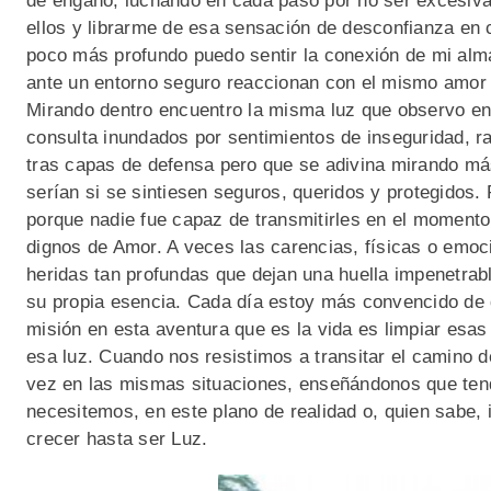
de engaño, luchando en cada paso por no ser excesiva
ellos y librarme de esa sensación de desconfianza en 
poco más profundo puedo sentir la conexión de mi alm
ante un entorno seguro reaccionan con el mismo amor 
Mirando dentro encuentro la misma luz que observo en
consulta inundados por sentimientos de inseguridad, rab
tras capas de defensa pero que se adivina mirando má
serían si se sintiesen seguros, queridos y protegidos
porque nadie fue capaz de transmitirles en el moment
dignos de Amor. A veces las carencias, físicas o emoc
heridas tan profundas que dejan una huella impenetrabl
su propia esencia. Cada día estoy más convencido de
misión en esta aventura que es la vida es limpiar esa
esa luz. Cuando nos resistimos a transitar el camino de
vez en las mismas situaciones, enseñándonos que ten
necesitemos, en este plano de realidad o, quien sabe,
crecer hasta ser Luz.