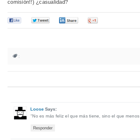
comisión!!) ¿casualidad?
0
0
0
0
:
Loose
Says:
“No es más feliz el que más tiene, sino el que meno
Responder