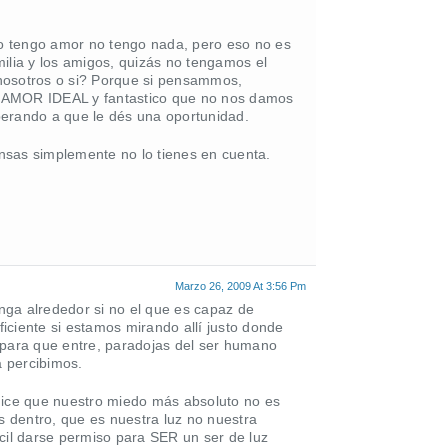
o tengo amor no tengo nada, pero eso no es
ilia y los amigos, quizás no tengamos el
nosotros o si? Porque si pensammos,
l AMOR IDEAL y fantastico que no nos damos
rando a que le dés una oportunidad.
nsas simplemente no lo tienes en cuenta.
Marzo 26, 2009 At 3:56 Pm
nga alrededor si no el que es capaz de
iciente si estamos mirando allí justo donde
 para que entre, paradojas del ser humano
a percibimos.
ice que nuestro miedo más absoluto no es
 dentro, que es nuestra luz no nuestra
cil darse permiso para SER un ser de luz