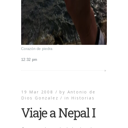
Corazón de piedra
12:32 pm
19 Mar 2008 /
by
Antonio de
Dios Gonzalez /
in
Historias
Viaje a Nepal I