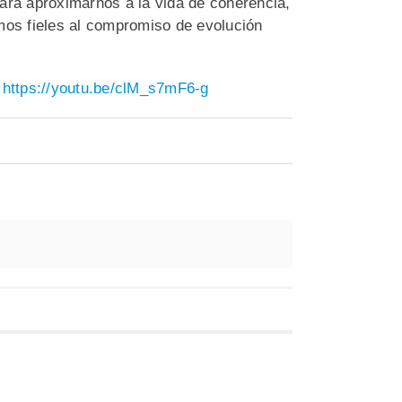
ara aproximarnos a la vida de coherencia,
mos fieles al compromiso de evolución
:
https://youtu.be/clM_s7mF6-g