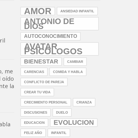
AMOR
ANSIEDAD INFANTIL
d
ANTONIO DE
DIOS
AUTOCONOCIMIENTO
ril
AVATAR
PSICOLOGOS
BIENESTAR
CAMBIAR
o, me
CARENCIAS
COMIDA Y HABLA
l oído
CONFLICTO DE PAREJA
nte la
CREAR TU VIDA
CRECIMIENTO PERSONAL
CRIANZA
DISCUSIONES
DUELO
EVOLUCION
abla
EDUCACION
FELIZ AÑO
INFANTIL